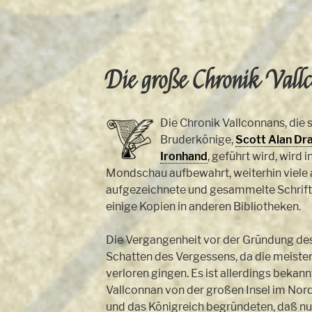
Die große Chronik Vall
Die Chronik Vallconnans, die 
Bruderkönige,
Scott Alan Dr
Ironhand
, geführt wird, wird 
Mondschau aufbewahrt, weiterhin viele 
aufgezeichnete und gesammelte Schrifts
einige Kopien in anderen Bibliotheken.
Die Vergangenheit vor der Gründung des 
Schatten des Vergessens, da die meist
verloren gingen. Es ist allerdings bekann
Vallconnan von der großen Insel im Nor
und das Königreich begründeten, daß nu