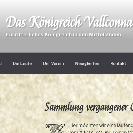
Das Königreich Vallconn
Ein ritterliches Königreich in den Mittellanden
d
Die Leute
Der Verein
Neuigkeiten
Kontakt
Sammlung vergangener 
Hier möchten wir eine laufend 
vom A.E.V.A. e.V. und seinen V