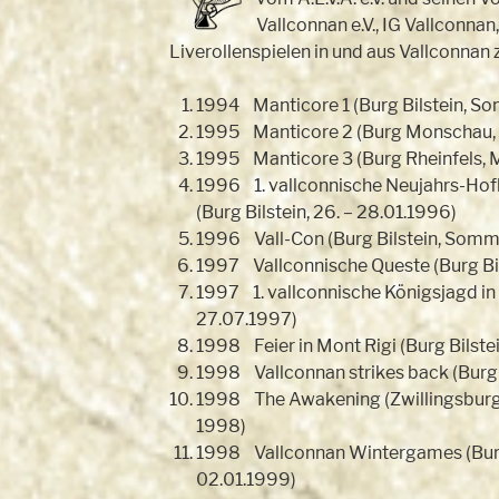
Vallconnan e.V., IG Vallconna
Liverollenspielen in und aus Vallconna
1994 Manticore 1 (Burg Bilstein, S
1995 Manticore 2 (Burg Monschau, 2
1995 Manticore 3 (Burg Rheinfels, 
1996 1. vallconnische Neujahrs-Hofh
(Burg Bilstein, 26. – 28.01.1996)
1996 Vall-Con (Burg Bilstein, Somm
1997 Vallconnische Queste (Burg Bil
1997 1. vallconnische Königsjagd in S
27.07.1997)
1998 Feier in Mont Rigi (Burg Bilstei
1998 Vallconnan strikes back (Burg B
1998 The Awakening (Zwillingsbur
1998)
1998 Vallconnan Wintergames (Burg 
02.01.1999)