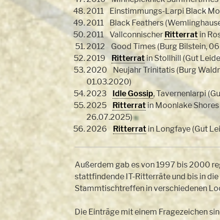
2011 Einstimmungs-Larpi Black Moo
2011 Black Feathers (Wemlinghausen,
2011 Vallconnischer
Ritterrat
in Ros
2012 Good Times (Burg Bilstein, 06.
2019
Ritterrat
in Stollhill (Gut Le
2020 Neujahr Trinitatis (Burg Wald
01.03.2020)
2023
Idle Gossip
, Tavernenlarpi (
2025
Ritterrat
in Moonlake Shores 
26.07.2025)
2026
Ritterrat
in Longfaye (Gut L
Außerdem gab es von 1997 bis 2000 re
stattfindende IT-Ritterräte und bis in di
Stammtischtreffen in verschiedenen Lo
Die Einträge mit einem Fragezeichen si