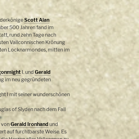
uderkönige
Scott Alan
über 500 Jahren fand im
tatt, rund zehn Tage nach
sten Vallconnischen Krönung
sten Locknarmondes, mitten im
gonmight
I. und
Gerald
ung im neu gegründeten
t I mit seiner wunderschönen
las of Slyden nach dem Fall
t von
Gerald Ironhand
und
ert auf furchtbarste Weise. Es