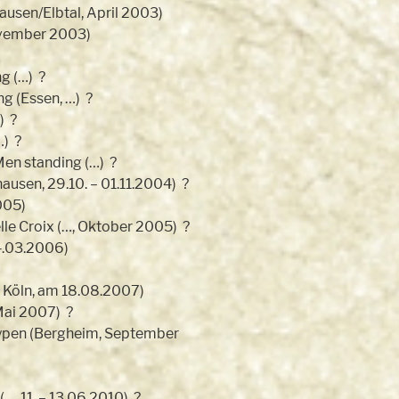
sen/Elbtal, April 2003)
vember 2003)
g (…) ?
g (Essen, …) ?
) ?
…) ?
en standing (…) ?
sen, 29.10. – 01.11.2004) ?
005)
lle Croix (…, Oktober 2005) ?
4.03.2006)
 Köln, am 18.08.2007)
Mai 2007) ?
ypen (Bergheim, September
 11. – 13.06.2010) ?