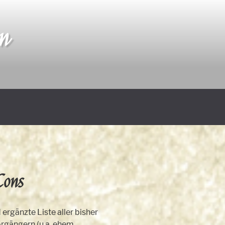
an
Cons
ergänzte Liste aller bisher
orgängern (u.a. ehem.