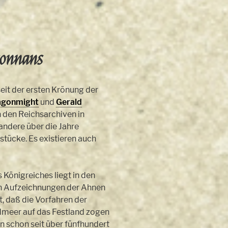
connans
seit der ersten Krönung der
agonmight
und
Gerald
in den Reichsarchiven in
andere über die Jahre
tücke. Es existieren auch
Königreiches liegt in den
en Aufzeichnungen der Ahnen
t, daß die Vorfahren der
dmeer auf das Festland zogen
n schon seit über fünfhundert