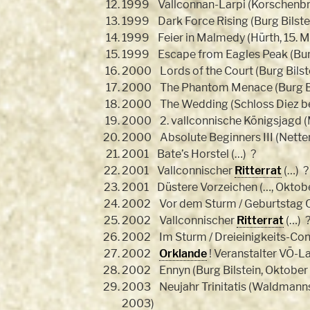
1999 Vallconnan-Larpi (Korschenbr
1999 Dark Force Rising (Burg Bilstei
1999 Feier in Malmedy (Hürth, 15. M
1999 Escape from Eagles Peak (Burg 
2000 Lords of the Court (Burg Bilst
2000 The Phantom Menace (Burg Bil
2000 The Wedding (Schloss Diez be
2000 2. vallconnische Königsjagd (
2000 Absolute Beginners III (Netter
2001 Bate’s Horstel (…) ?
2001 Vallconnischer
Ritterrat
(…) ?
2001 Düstere Vorzeichen (…, Oktob
2002 Vor dem Sturm / Geburtstag Cr
2002 Vallconnischer
Ritterrat
(…) 
2002 Im Sturm / Dreieinigkeits-Con
2002
Orklande
! Veranstalter VÖ-Lar
2002 Ennyn (Burg Bilstein, Oktober
2003 Neujahr Trinitatis (Waldmanns
2003)