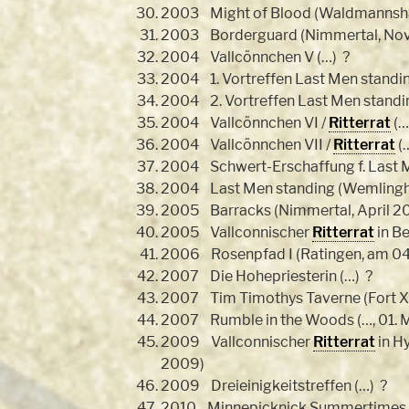
2003 Might of Blood (Waldmannshau
2003 Borderguard (Nimmertal, No
2004 Vallcönnchen V (…) ?
2004 1. Vortreffen Last Men standin
2004 2. Vortreffen Last Men standin
2004 Vallcönnchen VI /
Ritterrat
(…
2004 Vallcönnchen VII /
Ritterrat
(
2004 Schwert-Erschaffung f. Last M
2004 Last Men standing (Wemlinghau
2005 Barracks (Nimmertal, April 2
2005 Vallconnischer
Ritterrat
in Be
2006 Rosenpfad I (Ratingen, am 0
2007 Die Hohepriesterin (…) ?
2007 Tim Timothys Taverne (Fort X
2007 Rumble in the Woods (…, 01. 
2009 Vallconnischer
Ritterrat
in H
2009)
2009 Dreieinigkeitstreffen (…) ?
2010 Minnepicknick Summertimes (…,