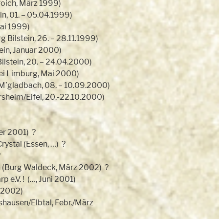
oich, März 1999)
n, 01. – 05.04.1999)
ai 1999)
Bilstein, 26. – 28.11.1999)
ein, Januar 2000)
stein, 20. – 24.04.2000)
i Limburg, Mai 2000)
M’gladbach, 08. – 10.09.2000)
sheim/Eifel, 20.-22.10.2000)
er 2001) ?
ystal (Essen, …) ?
?
 (Burg Waldeck, März 2002) ?
p e.V. ! (…, Juni 2001)
 2002)
hausen/Elbtal, Febr./März