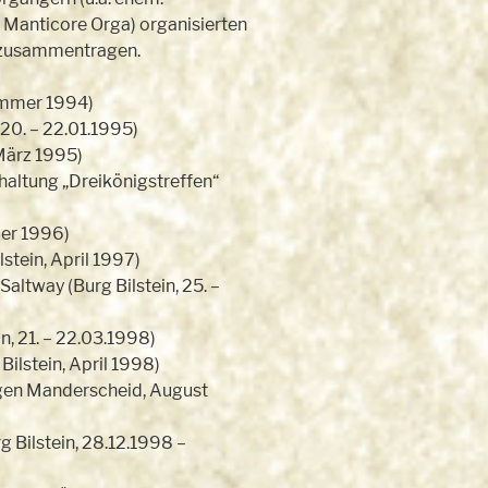
n, Manticore Orga) organisierten
n zusammentragen.
ommer 1994)
0. – 22.01.1995)
März 1995)
altung „Dreikönigstreffen“
er 1996)
stein, April 1997)
altway (Burg Bilstein, 25. –
n, 21. – 22.03.1998)
ilstein, April 1998)
gen Manderscheid, August
Bilstein, 28.12.1998 –