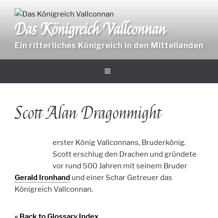
Zum
Inhalt
Das Königreich Vallconnan
springen
Ein ritterliches Königreich in den Mittellanden
Scott Alan Dragonmight
erster König Vallconnans, Bruderkönig.
Scott erschlug den Drachen und gründete
vor rund 500 Jahren mit seinem Bruder
Gerald Ironhand
und einer Schar Getreuer das
Königreich Vallconnan.
« Back to Glossary Index