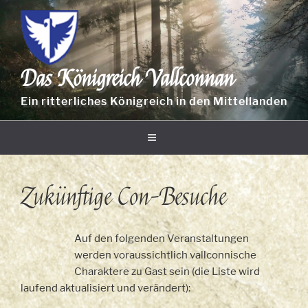
Zum
Inhalt
springen
Das Königreich Vallconnan
Ein ritterliches Königreich in den Mittellanden
Zukünftige Con-Besuche
Auf den folgenden Veranstaltungen
werden voraussichtlich vallconnische
Charaktere zu Gast sein (die Liste wird
laufend aktualisiert und verändert):