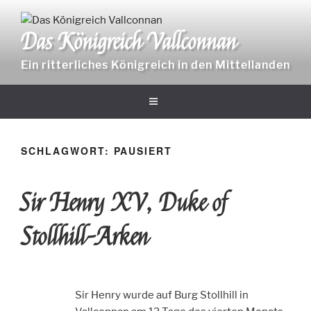
Zum
Inhalt
Das Königreich Vallconnan
springen
Ein ritterliches Königreich in den Mittellanden
SCHLAGWORT:
PAUSIERT
Sir Henry XV, Duke of
Stollhill-Arken
Sir Henry wurde auf Burg Stollhill in