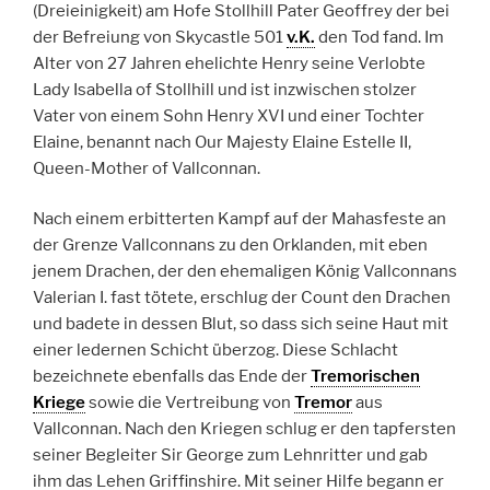
(Dreieinigkeit) am Hofe Stollhill Pater Geoffrey der bei
der Befreiung von Skycastle 501
v.K.
den Tod fand. Im
Alter von 27 Jahren ehelichte Henry seine Verlobte
Lady Isabella of Stollhill und ist inzwischen stolzer
Vater von einem Sohn Henry XVI und einer Tochter
Elaine, benannt nach Our Majesty Elaine Estelle II,
Queen-Mother of Vallconnan.
Nach einem erbitterten Kampf auf der Mahasfeste an
der Grenze Vallconnans zu den Orklanden, mit eben
jenem Drachen, der den ehemaligen König Vallconnans
Valerian I. fast tötete, erschlug der Count den Drachen
und badete in dessen Blut, so dass sich seine Haut mit
einer ledernen Schicht überzog. Diese Schlacht
bezeichnete ebenfalls das Ende der
Tremorischen
Kriege
sowie die Vertreibung von
Tremor
aus
Vallconnan. Nach den Kriegen schlug er den tapfersten
seiner Begleiter Sir George zum Lehnritter und gab
ihm das Lehen Griffinshire. Mit seiner Hilfe begann er