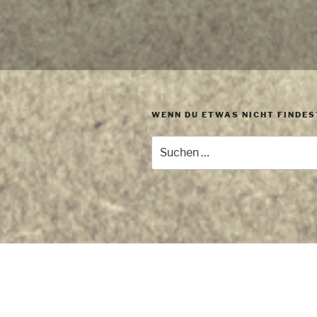
WENN DU ETWAS NICHT FINDES
Suchen
nach:
Copyright © 2025 by
A.E.V.A. e.V.
&
T
Impressum
•
Datenschutz
•
Was i
Diese Website nutzt ausschließlich 