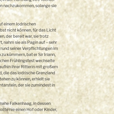
hten nachzukommen, solange sie
auf einem lodrischen
st nicht können, für das Licht
 der bereit war, sie trotz
, nahm sie als Pagin auf – sehr
fgrund seiner Verpflichtungen im
u kümmern, bat er Sir Iriann,
chen Frühlingsfest wechselte
aufhin ihrer Ritterin mit großem
jd, die das lodrische Grenzland
en zu können, erhielt sie
arstein, der sie zumindest in
 nahe Falkenhaag, in dessen
lte nie einen Hof oder Kinder,