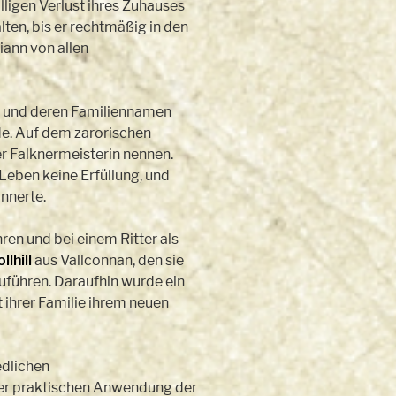
lligen Verlust ihres Zuhauses
ten, bis er rechtmäßig in den
iann von allen
te und deren Familiennamen
de. Auf dem zarorischen
er Falknermeisterin nennen.
Leben keine Erfüllung, und
innerte.
en und bei einem Ritter als
llhill
aus Vallconnan, den sie
zuführen. Daraufhin wurde ein
 ihrer Familie ihrem neuen
edlichen
n der praktischen Anwendung der