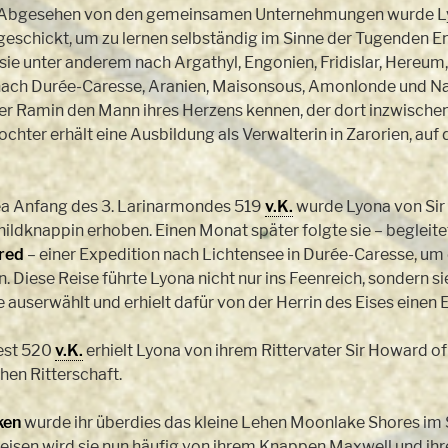
n. Abgesehen von den gemeinsamen Unternehmungen wurde Ly
 geschickt, um zu lernen selbständig im Sinne der Tugenden E
 sie unter anderem nach Argathyl, Engonien, Fridislar, Hereum,
ach Durée-Caresse, Aranien, Maisonsous, Amonlonde und N
ter Ramin den Mann ihres Herzens kennen, der dort inzwischen 
ochter erhält eine Ausbildung als Verwalterin in Zarorien, auf
ea Anfang des 3. Larinarmondes 519
v.K.
wurde Lyona von Sir
ildknappin erhoben. Einen Monat später folgte sie – begleit
red
– einer Expedition nach Lichtensee in Durée-Caresse, u
. Diese Reise führte Lyona nicht nur ins Feenreich, sondern s
userwählt und erhielt dafür von der Herrin des Eises einen E
est 520
v.K.
erhielt Lyona von ihrem Rittervater Sir Howard of 
chen Ritterschaft.
ken
wurde ihr überdies das kleine Lehen Moonlake Shores im
 Reisen wird sie nun häufig von ihrem Knappen Maxwell und ihr