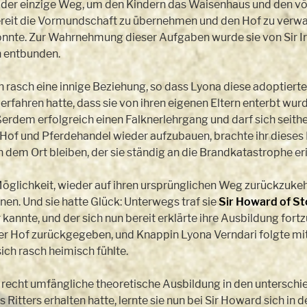
ei der einzige Weg, um den Kindern das Waisenhaus und den vö
 bereit die Vormundschaft zu übernehmen und den Hof zu verwal
önnte. Zur Wahrnehmung dieser Aufgaben wurde sie von Sir Ir
n entbunden.
h rasch eine innige Beziehung, so dass Lyona diese adoptier
rfahren hatte, dass sie von ihren eigenen Eltern enterbt wur
ußerdem erfolgreich einen Falknerlehrgang und darf sich seith
Hof und Pferdehandel wieder aufzubauen, brachte ihr dieses 
n dem Ort bleiben, der sie ständig an die Brandkatastrophe er
öglichkeit, wieder auf ihren ursprünglichen Weg zurückzukehr
nen. Und sie hatte Glück: Unterwegs traf sie
Sir Howard of Sto
 kannte, und der sich nun bereit erklärte ihre Ausbildung fort
der Hof zurückgegeben, und Knappin Lyona Verndari folgte mit
sich rasch heimisch fühlte.
 recht umfängliche theoretische Ausbildung in den unterschi
Ritters erhalten hatte, lernte sie nun bei Sir Howard sich i