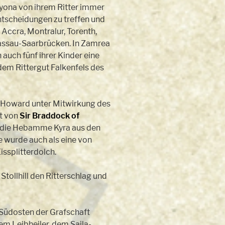
ona von ihrem Ritter immer
ntscheidungen zu treffen und
 Accra, Montralur, Torenth,
assau-Saarbrücken. In Zamrea
auch fünf ihrer Kinder eine
 dem Rittergut Falkenfels des
 Howard unter Mitwirkung des
et von
Sir Braddock of
m die Hebamme Kyra aus den
ie wurde auch als eine von
issplitterdolch.
Stollhill den Ritterschlag und
 Südosten der Grafschaft
em Leibheiler, dem Saila-