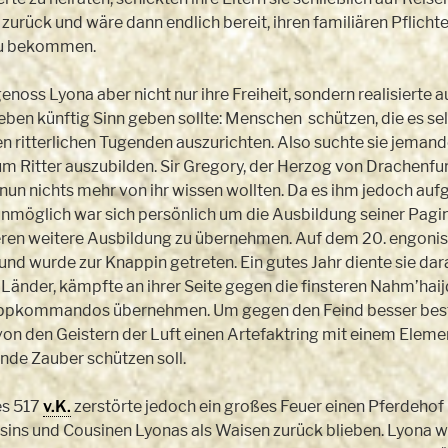
zurück und wäre dann endlich bereit, ihren familiären Pflic
 zu bekommen.
genoss Lyona aber nicht nur ihre Freiheit, sondern realisierte 
ben künftig Sinn geben sollte: Menschen schützen, die es selb
ritterlichen Tugenden auszurichten. Also suchte sie jemanden,
m Ritter auszubilden. Sir Gregory, der Herzog von Drachenfurt
e nun nichts mehr von ihr wissen wollten. Da es ihm jedoch au
öglich war sich persönlich um die Ausbildung seiner Pagin z
eren weitere Ausbildung zu übernehmen. Auf dem 20. engonis
s und wurde zur Knappin getreten. Ein gutes Jahr diente sie dar
ne Länder, kämpfte an ihrer Seite gegen die finsteren Nahm’hai
uppkommandos übernehmen. Um gegen den Feind besser besteh
n den Geistern der Luft einen Artefaktring mit einem Element
de Zauber schützen soll.
es 517
v.K.
zerstörte jedoch ein großes Feuer einen Pferdehof
ins und Cousinen Lyonas als Waisen zurück blieben. Lyona wol