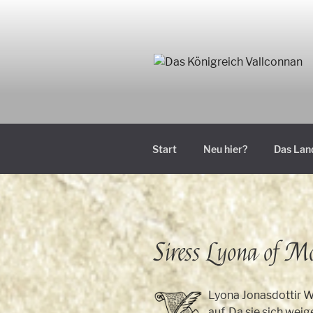
Zum
Inhalt
springen
Start
Neu hier?
Das Lan
Siress Lyona of M
Lyona Jonasdottir W
auf. Da sie sich weig