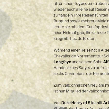
ritterlichen Tugenden zu übe
wieder auch alleine auf Reisen
zu handeln. Ihre Reisen führten
Burgund sowie mehrere Male n
lernte sie mit dem Cunifapries
neue Heimat gab; ihre älteste T
Erbgrafs Luc de Breton.
Während einer Reise nach Ald
Chevalier de Norrement zur Sch
Longfaye
und seinem Sohn
Alf
Händen eines Satyrs zu befreien
sechs Champions der Elemente a
Zum vallconnischen Neujahrsf
ist nun Mitglied der vallconnis
Von
Duke Henry of Stollhill-Ar
Stollhill übertragen. Auf ihren