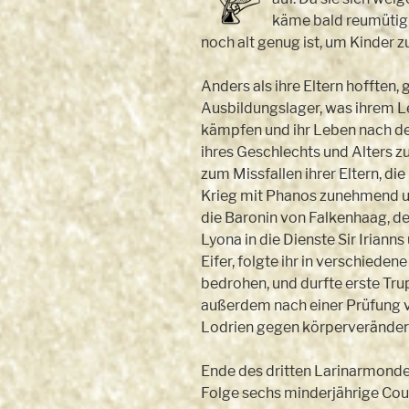
käme bald reumütig 
noch alt genug ist, um Kinder
Anders als ihre Eltern hofften, 
Ausbildungslager, was ihrem Le
kämpfen und ihr Leben nach den 
ihres Geschlechts und Alters zu
zum Missfallen ihrer Eltern, di
Krieg mit Phanos zunehmend unm
die Baronin von Falkenhaag, d
Lyona in die Dienste Sir Iriann
Eifer, folgte ihr in verschiede
bedrohen, und durfte erste Tr
außerdem nach einer Prüfung vo
Lodrien gegen körperverändern
Ende des dritten Larinarmond
Folge sechs minderjährige Cous