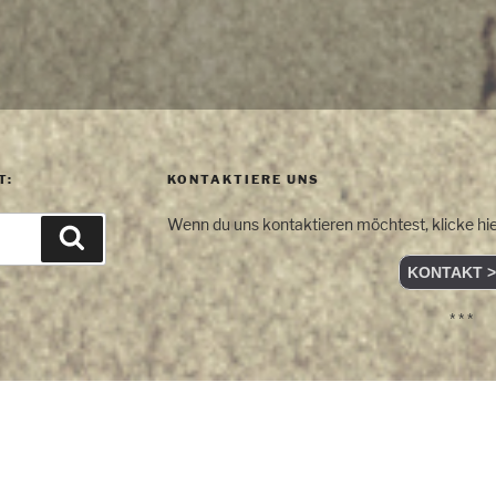
T:
KONTAKTIERE UNS
Wenn du uns kontaktieren möchtest, klicke hie
Suchen
KONTAKT >
* * *
OR 1 Media
• All rights reserved.
st LARP?
•
Disclaimer zu realen Begriffen
|
LOGIN
technisch notwendige Cookies.