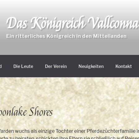
Das Königreich Vallconn
Ein ritterliches Königreich in den Mittellanden
d
Die Leute
Der Verein
Neuigkeiten
Kontakt
oonlake Shores
arden wuchs als einzige Tochter einer Pferdezüchterfamilie 
erte zu heiraten, schickten ihre Eltern sie schließlich auf Reis