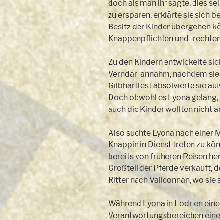
doch als man ihr sagte, dies s
zu ersparen, erklärte sie sich
Besitz der Kinder übergehen k
Knappenpflichten und -rechte
Zu den Kindern entwickelte sic
Verndari annahm, nachdem sie e
Gilbhartfest absolvierte sie a
Doch obwohl es Lyona gelang, 
auch die Kinder wollten nicht a
Also suchte Lyona nach einer M
Knappin in Dienst treten zu kön
bereits von früheren Reisen her
Großteil der Pferde verkauft, 
Ritter nach Vallconnan, wo sie 
Während Lyona in Lodrien eine
Verantwortungsbereichen eines 