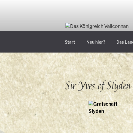
Zum
Inhalt
springen
Start
Neu hier?
Das Lan
Sir Yves of Slyden