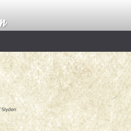
an
f Slyden