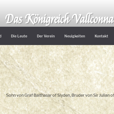
Das Königreich Vallconn
Ein ritterliches Königreich in den Mittellanden
d
Die Leute
Der Verein
Neuigkeiten
Kontakt
Sohn von Graf Balthasar of Slyden, Bruder von Sir Julian o