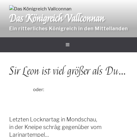
Zum
Inhalt
Das Königreich Vallconnan
springen
Ein ritterliches Königreich in den Mittellanden
Sir Leon ist viel größer als Du…
oder:
Letzten Locknartag in Mondschau,
in der Kneipe schräg gegenüber vom
Larinartempel…