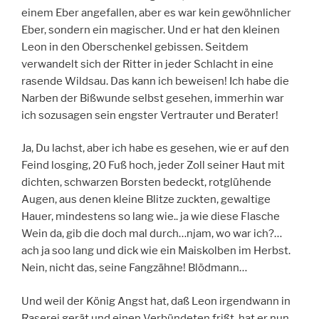
einem Eber angefallen, aber es war kein gewöhnlicher
Eber, sondern ein magischer. Und er hat den kleinen
Leon in den Oberschenkel gebissen. Seitdem
verwandelt sich der Ritter in jeder Schlacht in eine
rasende Wildsau. Das kann ich beweisen! Ich habe die
Narben der Bißwunde selbst gesehen, immerhin war
ich sozusagen sein engster Vertrauter und Berater!
Ja, Du lachst, aber ich habe es gesehen, wie er auf den
Feind losging, 20 Fuß hoch, jeder Zoll seiner Haut mit
dichten, schwarzen Borsten bedeckt, rotglühende
Augen, aus denen kleine Blitze zuckten, gewaltige
Hauer, mindestens so lang wie.. ja wie diese Flasche
Wein da, gib die doch mal durch…njam, wo war ich?…
ach ja soo lang und dick wie ein Maiskolben im Herbst.
Nein, nicht das, seine Fangzähne! Blödmann…
Und weil der König Angst hat, daß Leon irgendwann in
Raserei gerät und einen Verbündeten frißt, hat er nun