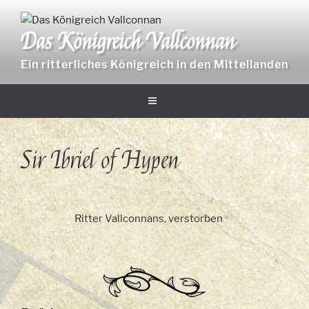
Zum
Inhalt
Das Königreich Vallconnan
springen
Ein ritterliches Königreich in den Mittellanden
Sir Ibriel of Hypen
Ritter Vallconnans, verstorben