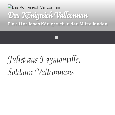
Zum
Inhalt
Das Königreich Vallconnan
springen
Ein ritterliches Königreich in den Mittellanden
Juliet aus Faymonville,
Soldatin Vallconnans