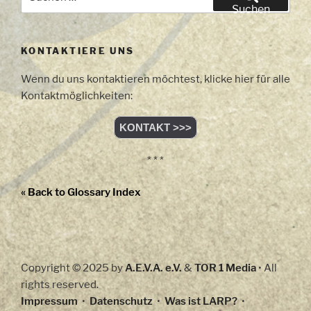
nach:
Suchen
KONTAKTIERE UNS
Wenn du uns kontaktieren möchtest, klicke hier für alle
Kontaktmöglichkeiten:
KONTAKT >>>
* * *
« Back to Glossary Index
Copyright © 2025 by
A.E.V.A. e.V.
&
TOR 1 Media
• All
rights reserved.
Impressum
•
Datenschutz
•
Was ist LARP?
•