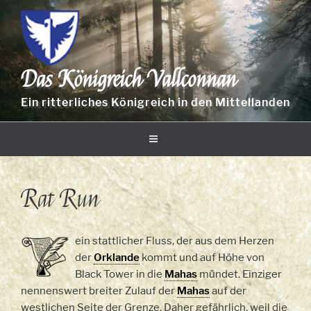
Zum
Inhalt
springen
Das Königreich Vallconnan
Ein ritterliches Königreich in den Mittellanden
Rat Run
ein stattlicher Fluss, der aus dem Herzen
der
Orklande
kommt und auf Höhe von
Black Tower in die
Mahas
mündet. Einziger
nennenswert breiter Zulauf der
Mahas
auf der
westlichen Seite der Grenze. Daher gefährlich, weil die