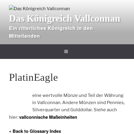
Zum
Inhalt
Das Königreich Vallconnan
springen
Ein ritterliches Königreich in den
Mittellanden
PlatinEagle
eine wertvolle Münze und Teil der Währung
in Vallconnan. Andere Münzen sind Pennies,
Silverquarter und Golddollar. Siehe auch
vallconnische Maßeinheiten
hier:
« Back to Glossary Index