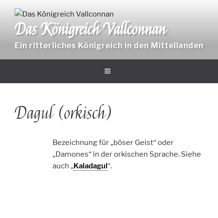
Zum
Inhalt
Das Königreich Vallconnan
springen
Ein ritterliches Königreich in den Mittellanden
Dagul (orkisch)
Bezeichnung für „böser Geist“ oder
„Damones“ in der orkischen Sprache. Siehe
auch „
Kaladagul
“.