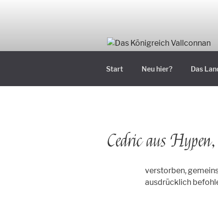
Zum
Inhalt
springen
Start
Neu hier?
Das Lan
Cedric aus Hypen,
verstorben, gemein
ausdrücklich befohl