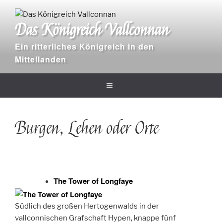
Zum
Inhalt
Das Königreich Vallconnan
springen
Ein ritterliches Königreich in den
Mittellanden
Burgen, Lehen oder Orte
The Tower of Longfaye
Südlich des großen Hertogenwalds in der
vallconnischen Grafschaft Hypen, knappe fünf