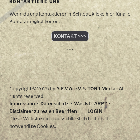
KONTAKTIERE UNS
Wenn du uns kontaktieren möchtest, klicke hier für alle
Kontaktmöglichkeiten:
KONTAKT >>>
* * *
Copyright © 2025 by
A.E.V.A. e.V.
&
TOR 1 Media
• All
rights reserved.
Impressum
•
Datenschutz
•
Was ist LARP?
•
Disclaimer zu realen Begriffen
|
LOGIN
Diese Website nutzt ausschließlich technisch
notwendige Cookies.