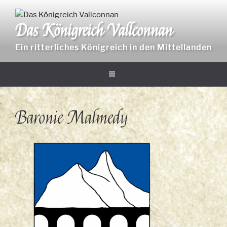
Zum
Inhalt
Das Königreich Vallconnan
springen
Ein ritterliches Königreich in den Mittellanden
Baronie Malmedy